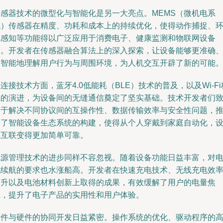
传感器技术的微型化与智能化是另一大亮点。MEMS（微机电系
统）传感器在精度、功耗和成本上的持续优化，使得动作捕捉、
境感知等功能得以广泛应用于消费电子、健康监测和物联网设备
中。开发者在传感器融合算法上的深入探索，让设备能够更准确
更智能地理解用户行为与周围环境，为人机交互开辟了新的可能
连接技术方面，蓝牙4.0低能耗（BLE）技术的普及，以及Wi-Fi
准的演进，为设备间的无缝通信奠定了坚实基础。技术开发者们
力于解决不同协议间的互操作性、数据传输效率与安全性问题，
动了智能设备生态系统的构建，使得从个人穿戴到家庭自动化，
备互联变得更加简单可靠。
电源管理技术的进步同样不容忽视。随着设备功能日益丰富，对
池续航的要求也水涨船高。开发者在快速充电技术、无线充电效
提升以及电池材料创新上取得的成果，有效缓解了用户的电量焦
虑，提升了电子产品的实用性和用户体验。
软件与硬件的协同开发日益紧密。操作系统的优化、驱动程序的