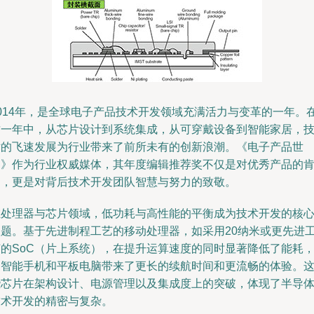
2014年，是全球电子产品技术开发领域充满活力与变革的一年。
这一年中，从芯片设计到系统集成，从可穿戴设备到智能家居，
术的飞速发展为行业带来了前所未有的创新浪潮。《电子产品世
界》作为行业权威媒体，其年度编辑推荐奖不仅是对优秀产品的
定，更是对背后技术开发团队智慧与努力的致敬。
在处理器与芯片领域，低功耗与高性能的平衡成为技术开发的核
议题。基于先进制程工艺的移动处理器，如采用20纳米或更先进
艺的SoC（片上系统），在提升运算速度的同时显著降低了能耗
为智能手机和平板电脑带来了更长的续航时间和更流畅的体验。
些芯片在架构设计、电源管理以及集成度上的突破，体现了半导
技术开发的精密与复杂。